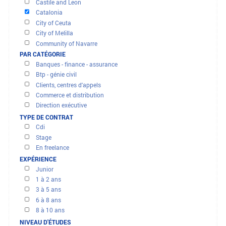
OFFRES ET MISSIONS
Andalusia
Aragón
FILTRER LES RÉSULTATS
Cantabria
PAR RÉGION
Castile La Mancha
Castile and Leon
Catalonia
City of Ceuta
City of Melilla
Community of Navarre
Madrid Region
PAR CATÉGORIE