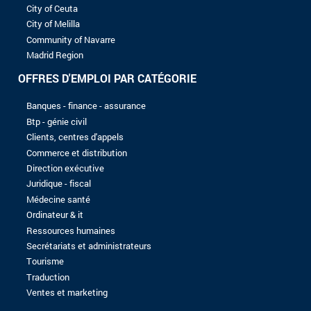
8 à 10 ans
Plus de 10 ans
NIVEAU D'ÉTUDES
Sans baccalauréat
Bac
Bac +1
Bac +2
Bac +3
Bac +4
Bac +5
Aucun enregistrement trouvé avec les critères