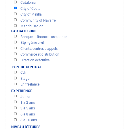
OFFRES ET MISSIONS
Andalusia
Aragón
Cantabria
FILTRER LES RÉSULTATS
Castile La Mancha
PAR RÉGION
Castile and Leon
Catalonia
City of Ceuta
City of Melilla
Community of Navarre
Madrid Region
PAR CATÉGORIE