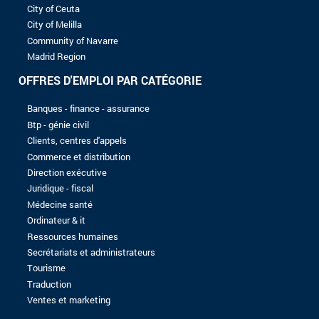
8 à 10 ans
Plus de 10 ans
NIVEAU D'ÉTUDES
Sans baccalauréat
Bac
Bac +1
Bac +2
Bac +3
Bac +4
Bac +5
Aucun enregistrement trouvé avec les critères