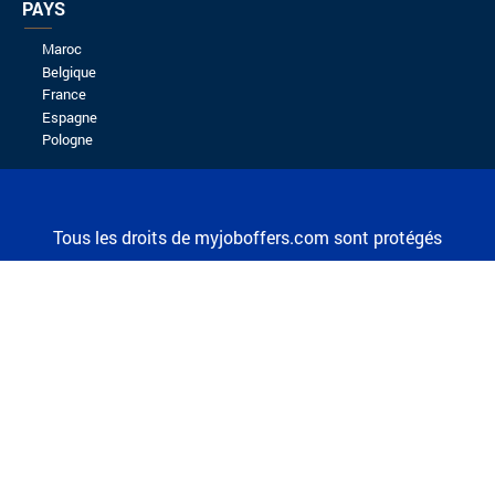
OFFRES D'EMPLOI PAR VILLE
Andalusia
Aragón
Cantabria
Castile La Mancha
Castile and Leon
Catalonia
City of Ceuta
City of Melilla
Community of Navarre
Madrid Region