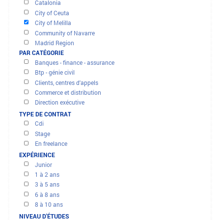
OFFRES ET MISSIONS
Andalusia
Aragón
Cantabria
FILTRER LES RÉSULTATS
Castile La Mancha
PAR RÉGION
Castile and Leon
Catalonia
City of Ceuta
City of Melilla
Community of Navarre
Madrid Region
PAR CATÉGORIE