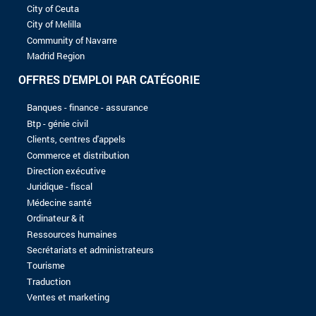
8 à 10 ans
Plus de 10 ans
NIVEAU D'ÉTUDES
Sans baccalauréat
Bac
Bac +1
Bac +2
Bac +3
Bac +4
Bac +5
Aucun enregistrement trouvé avec les critères