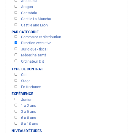
OFFRES ET MISSIONS
FILTRER LES RÉSULTATS
PAR RÉGION
Andalusia
Aragón
Cantabria
Banques - finance - assurance
Castile La Mancha
Btp - génie civil
Castile and Leon
Clients, centres d'appels
Catalonia
PAR CATÉGORIE
Commerce et distribution
City of Ceuta