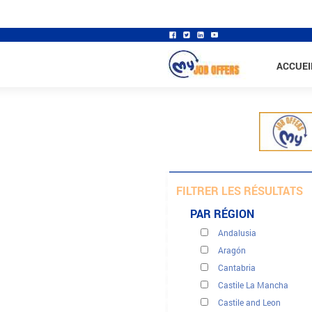
ACCUEI
FILTRER LES RÉSULTATS
PAR RÉGION
Andalusia
Banques - finance - assu
Aragón
Btp - génie civil
Cantabria
Clients, centres d'appels
Castile La Mancha
Commerce et distribution
Castile and Leon
Direction exécutive