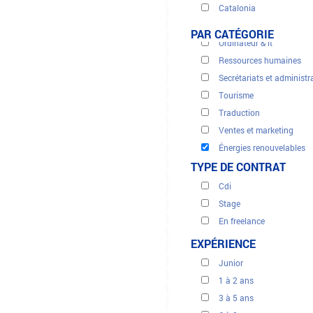
Catalonia
Juridique - fiscal
City of Ceuta
Médecine santé
PAR CATÉGORIE
City of Melilla
Ordinateur & it
Community of Navarre
Ressources humaines
Madrid Region
Secrétariats et administr
Tourisme
Traduction
Ventes et marketing
Énergies renouvelables
TYPE DE CONTRAT
Cdi
Stage
En freelance
Intérimaire
EXPÉRIENCE
Junior
1 à 2 ans
3 à 5 ans