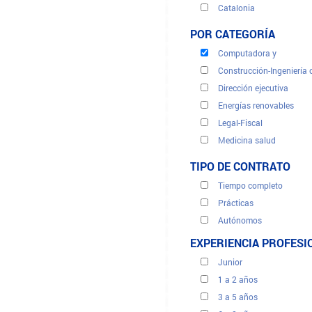
Bancos-Finanzas-Seguro
Catalonia
Cliente, centros de llama
City of Ceuta
POR CATEGORÍA
Comercio y distribución
City of Melilla
Computadora y
Community of Navarre
Construcción-Ingeniería c
Madrid Region
Dirección ejecutiva
Energías renovables
Legal-Fiscal
Medicina salud
Recursos humanos
TIPO DE CONTRATO
Secretarías y administra
Tiempo completo
Traducciones
Prácticas
Turismo
Autónomos
Ventas y marketing
Provisional
EXPERIENCIA PROFESI
Junior
1 a 2 años
3 a 5 años