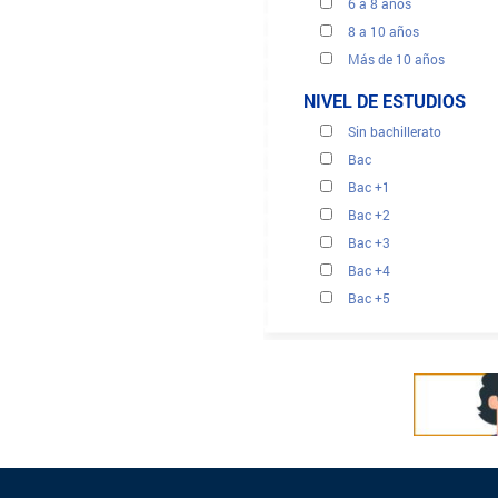
6 a 8 años
8 a 10 años
Más de 10 años
NIVEL DE ESTUDIOS
Sin bachillerato
Bac
Bac +1
Bac +2
Bac +3
Bac +4
Bac +5