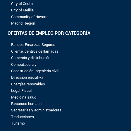
8 a 10 años
Más de 10 años
NIVEL DE ESTUDIOS
Sin bachillerato
Bac
Bac +1
Bac +2
Bac +3
Bac +4
Bac +5
No se encontró ningún registro con los criterio