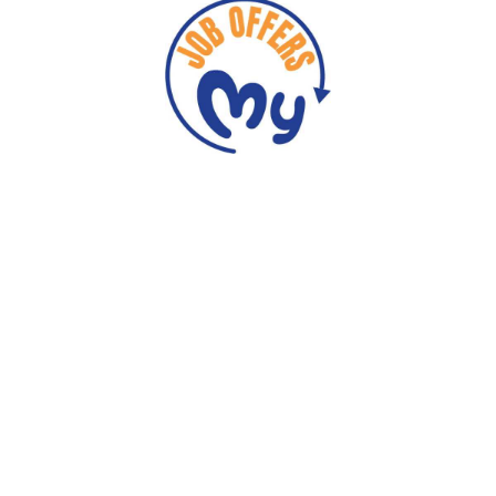
Obszar kandydatów
Zapoznaj się z ofertami
Odzyskiwanie hasła
Twój email :