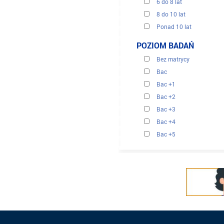
6 do 8 lat
8 do 10 lat
Ponad 10 lat
POZIOM BADAŃ
Bez matrycy
Bac
Bac +1
Bac +2
Bac +3
Bac +4
Bac +5