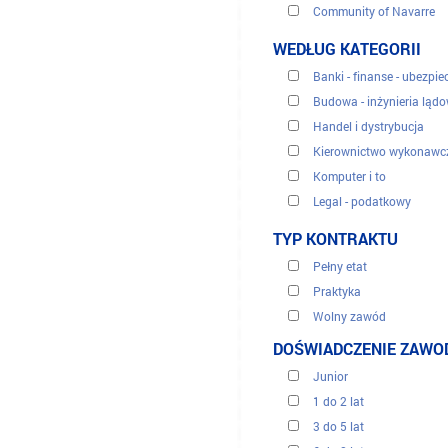
Community of Navarre
Madrid Region
WEDŁUG KATEGORII
Banki - finanse - ubezpie
Budowa - inżynieria ląd
Handel i dystrybucja
Kierownictwo wykonawc
Komputer i to
Legal - podatkowy
Obsługa klienta, centra t
TYP KONTRAKTU
Odnawialne energie
Pełny etat
Sekretariaci i administra
Praktyka
Sprzedaż i marketing
Wolny zawód
Turystyka
Okres przejściowy
DOŚWIADCZENIE ZAW
Tłumaczenie
Zasoby ludzkie
Junior
Zdrowie medyczne
1 do 2 lat
3 do 5 lat