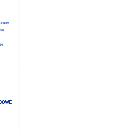
czenie
owa
ze
elefoniczne
torzy
ODOWE