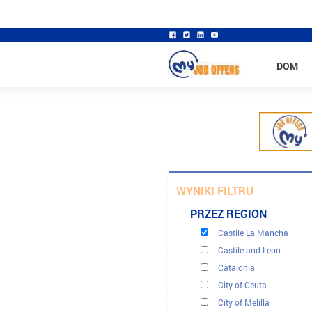
DOM
Andalusia
WYNIKI FILTRU
Aragón
PRZEZ REGION
Cantabria
Castile La Mancha
Castile and Leon
Catalonia
City of Ceuta
City of Melilla