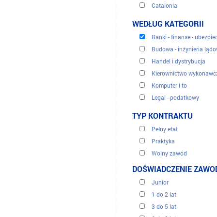
Catalonia
City of Ceuta
WEDŁUG KATEGORII
City of Melilla
Banki - finanse - ubezpie
Community of Navarre
Budowa - inżynieria ląd
Madrid Region
Handel i dystrybucja
Kierownictwo wykonawc
Komputer i to
Legal - podatkowy
Obsługa klienta, centra t
TYP KONTRAKTU
Odnawialne energie
Pełny etat
Sekretariaci i administra
Praktyka
Sprzedaż i marketing
Wolny zawód
Turystyka
Okres przejściowy
DOŚWIADCZENIE ZAW
Tłumaczenie
Zasoby ludzkie
Junior
Zdrowie medyczne
1 do 2 lat
3 do 5 lat