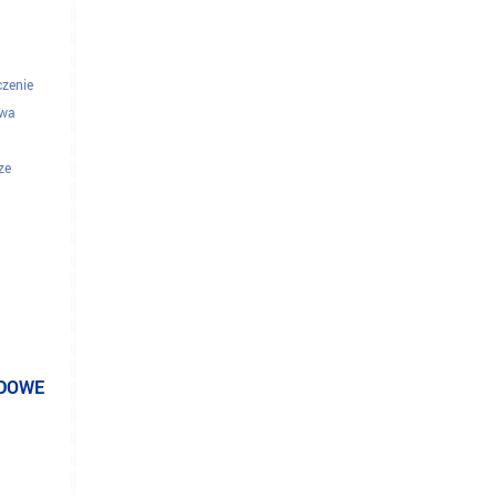
czenie
owa
ze
elefoniczne
torzy
ODOWE