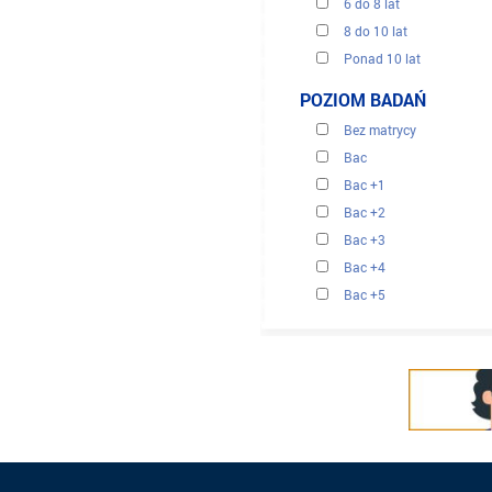
6 do 8 lat
8 do 10 lat
Ponad 10 lat
POZIOM BADAŃ
Bez matrycy
Bac
Bac +1
Bac +2
Bac +3
Bac +4
Bac +5