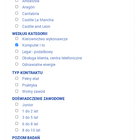
OFERTY I MISJE
WYNIKI FILTRU
PRZEZ REGION
Andalusia
Aragón
Cantabria
Banki - finanse - ubezpieczenie
Castile La Mancha
Budowa - inżynieria lądowa
Castile and Leon
Handel i dystrybucja
Catalonia
WEDŁUG KATEGORII
Kierownictwo wykonawcze
City of Ceuta