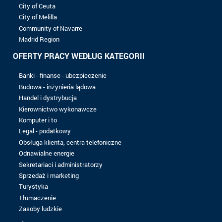
8 do 10 lat
Ponad 10 lat
POZIOM BADAŃ
Bez matrycy
Bac
Bac +1
Bac +2
Bac +3
Bac +4
Bac +5
Nie znaleziono rekordu z wybranymi kryteriami