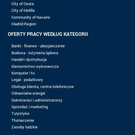
8 do 10 lat
Ponad 10 lat
POZIOM BADAŃ
Bez matrycy
Bac
Bac +1
Bac +2
Bac +3
Bac +4
Bac +5
Nie znaleziono rekordu z wybranymi kryteriami